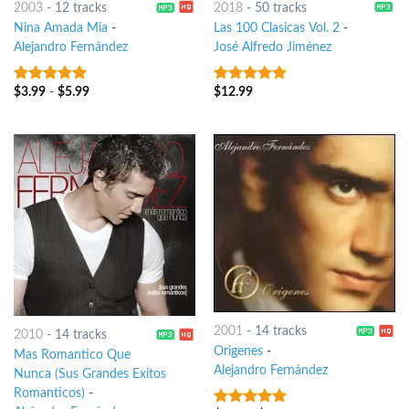
2003
-
12 tracks
2018
-
50 tracks
Nina Amada Mia
-
Las 100 Clasicas Vol. 2
-
Alejandro Fernández
José Alfredo Jiménez
$
3.99
-
$
5.99
$
12.99
8
out of 5
7
out of 5
2001
-
14 tracks
2010
-
14 tracks
Origenes
-
Mas Romantico Que
Alejandro Fernández
Nunca (Sus Grandes Exitos
Romanticos)
-