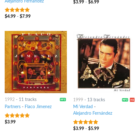
Alejandro Fernández
$
3.99
-
$
6.99
6
out of 5
$
4.99
-
$
7.99
7
out of 5
1992
-
11 tracks
1999
-
13 tracks
Partners
-
Flaco Jimenez
Mi Verdad
-
Alejandro Fernández
$
3.99
6
out of 5
$
3.99
-
$
5.99
6
out of 5