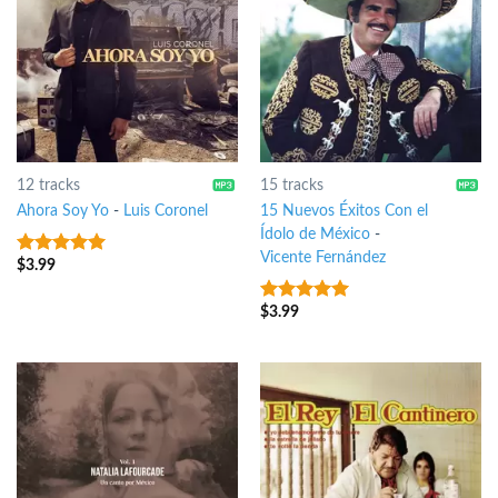
12 tracks
15 tracks
Ahora Soy Yo
-
Luis Coronel
15 Nuevos Éxitos Con el
Ídolo de México
-
Vicente Fernández
$
3.99
10
out of 5
$
3.99
9
out of 5