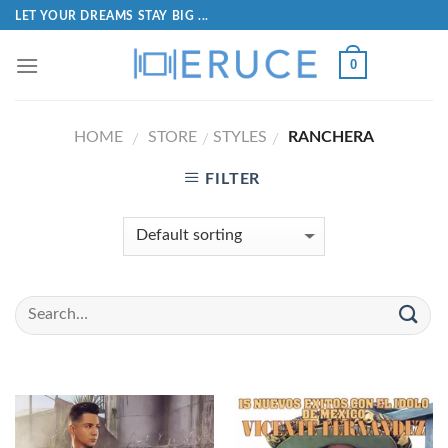
LET YOUR DREAMS STAY BIG ...
0
HOME
STORE
STYLES
RANCHERA
/
/
/
FILTER