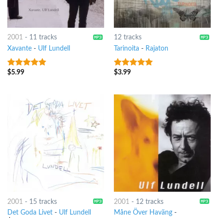
2001
-
11 tracks
12 tracks
Xavante
-
Ulf Lundell
Tarinoita
-
Rajaton
$
5.99
$
3.99
5
out of 5
7
out of 5
2001
-
15 tracks
2001
-
12 tracks
Det Goda Livet
-
Ulf Lundell
Måne Över Haväng
-