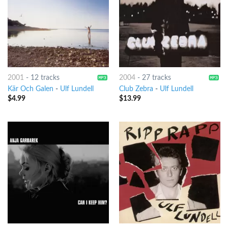
2001
-
12 tracks
2004
-
27 tracks
Kär Och Galen
-
Ulf Lundell
Club Zebra
-
Ulf Lundell
$
4.99
$
13.99