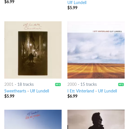
$
6.99
Ulf Lundell
$
5.99
2001
-
18 tracks
2000
-
15 tracks
Sweethearts
-
Ulf Lundell
I Ett Vinterland
-
Ulf Lundell
$
5.99
$
6.99