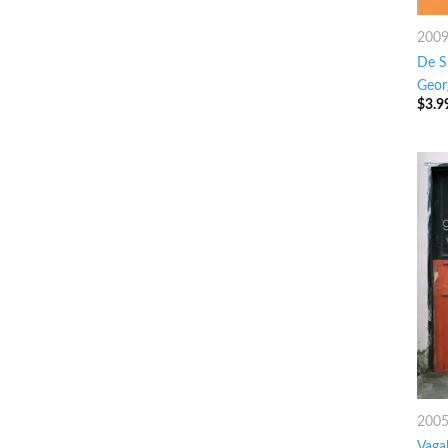
200
De S
Geor
$
3.9
200
Vaga