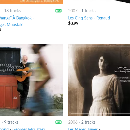
9
-
18 tracks
2007
-
1 tracks
hangaï À Bangkok
-
Les Cinq Sens
-
Renaud
$
0.99
ges Moustaki
9
5
-
9 tracks
2006
-
2 tracks
bond
-
Georges Moustaki
Les Mères Juives
-