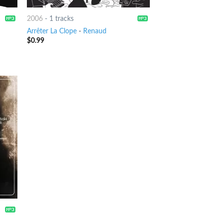
2006
-
1 tracks
Arrêter La Clope
-
Renaud
$
0.99