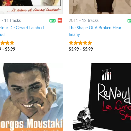
1
-
11 tracks
2011
-
12 tracks
etour De Gerard Lambert
-
The Shape Of A Broken Heart
-
aud
Imany
9
-
$
5.99
$
3.99
-
$
5.99
t of 5
8
out of 5