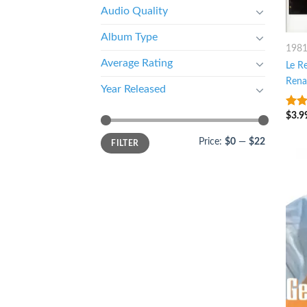
Audio Quality
Album Type
198
Average Rating
Le R
Ren
Year Released
$
3.9
7
ou
Price:
$0
—
$22
FILTER