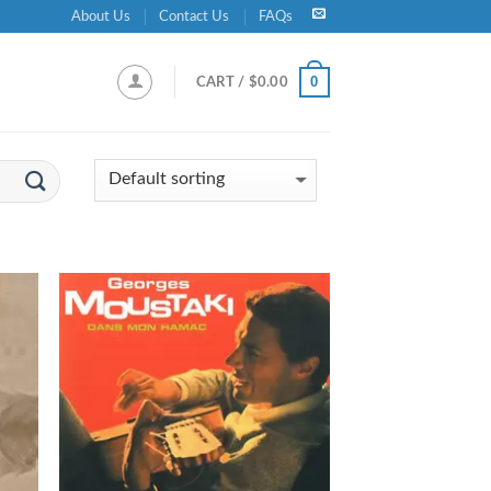
About Us
Contact Us
FAQs
0
CART /
$
0.00