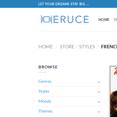
LET YOUR DREAMS STAY BIG ...
HOME
S
HOME
STORE
STYLES
FRENC
/
/
/
BROWSE
Genres
Styles
Moods
Themes