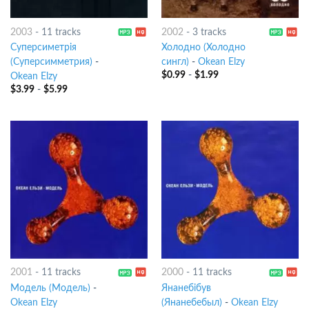
2003
-
11 tracks
2002
-
3 tracks
Суперсиметрiя
Холодно (Холодно
(Суперсимметрия)
-
сингл)
-
Okean Elzy
$
0.99
-
$
1.99
Okean Elzy
$
3.99
-
$
5.99
2001
-
11 tracks
2000
-
11 tracks
Модель (Модель)
-
Янанебiбув
Okean Elzy
(Янанебебыл)
-
Okean Elzy