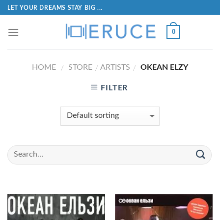
LET YOUR DREAMS STAY BIG ...
0
HOME
STORE
ARTISTS
OKEAN ELZY
/
/
/
FILTER