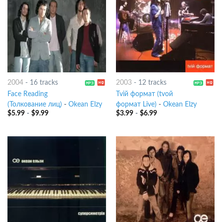
2004
-
16 tracks
2003
-
12 tracks
Face Reading
Tviй формат (tvой
(Толкование лиц)
-
Okean Elzy
формат Live)
-
Okean Elzy
$
5.99
-
$
9.99
$
3.99
-
$
6.99