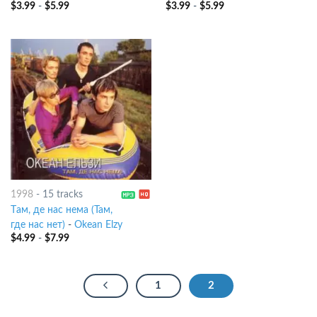
$
3.99
-
$
5.99
$
3.99
-
$
5.99
1998
-
15 tracks
Tам, де нас нема (Там,
где нас нет)
-
Okean Elzy
$
4.99
-
$
7.99
1
2