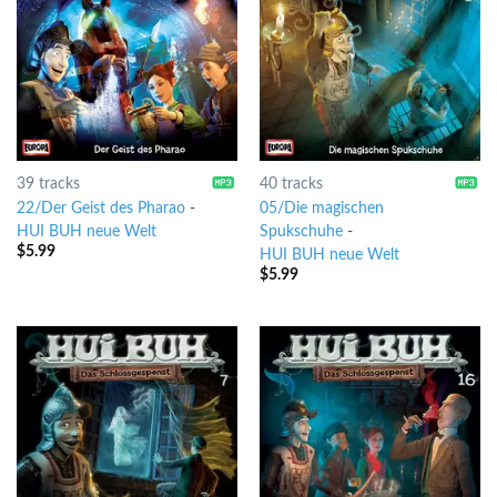
39 tracks
40 tracks
22/Der Geist des Pharao
-
05/Die magischen
HUI BUH neue Welt
Spukschuhe
-
$
5.99
HUI BUH neue Welt
$
5.99