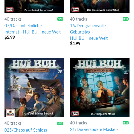
40 tracks
40 tracks
07/Das unheimliche
16/Der grauenvolle
Internat
-
HUI BUH neue Welt
Geburtstag
-
$
5.99
HUI BUH neue Welt
$
4.99
40 tracks
40 tracks
21/Die verspukte Maske
-
025/Chaos auf Schloss