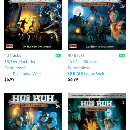
40 tracks
40 tracks
18/Der Fluch der
19/Das Rätsel im
Geisterinsel
-
Spukschloss
-
HUI BUH neue Welt
HUI BUH neue Welt
$
5.99
$
6.99