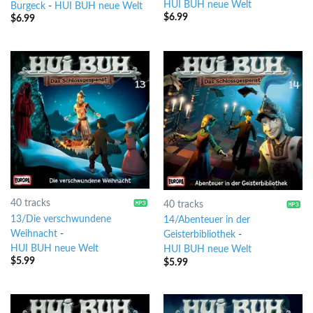
HUI BUH neue Welt
Burgeck
-
HUI BUH neue Welt
$
6.99
$
6.99
40 tracks
40 tracks
13/Die verschwundene
14/Abenteuer in der
Weihnacht
-
Geisterbibliothek
-
HUI BUH neue Welt
HUI BUH neue Welt
$
5.99
$
5.99