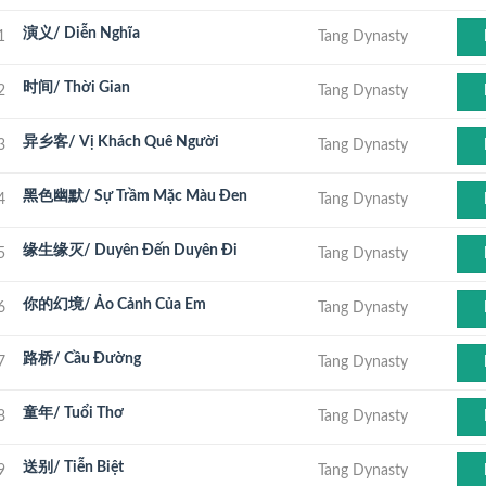
演义/ Diễn Nghĩa
1
Tang Dynasty
时间/ Thời Gian
2
Tang Dynasty
异乡客/ Vị Khách Quê Người
3
Tang Dynasty
黑色幽默/ Sự Trầm Mặc Màu Đen
4
Tang Dynasty
缘生缘灭/ Duyên Đến Duyên Đi
5
Tang Dynasty
你的幻境/ Ảo Cảnh Của Em
6
Tang Dynasty
路桥/ Cầu Đường
7
Tang Dynasty
童年/ Tuổi Thơ
8
Tang Dynasty
送别/ Tiễn Biệt
9
Tang Dynasty