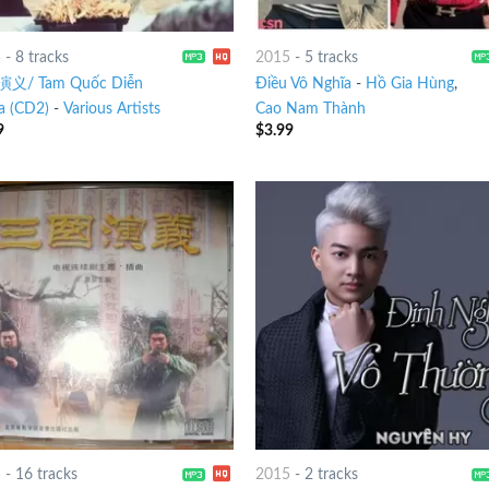
5
-
8 tracks
2015
-
5 tracks
义/ Tam Quốc Diễn
Điều Vô Nghĩa
-
Hồ Gia Hùng
,
a (CD2)
-
Various Artists
Cao Nam Thành
9
$
3.99
5
-
16 tracks
2015
-
2 tracks