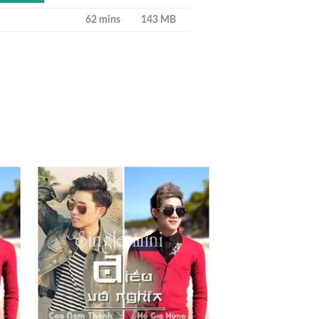
62 mins
143 MB