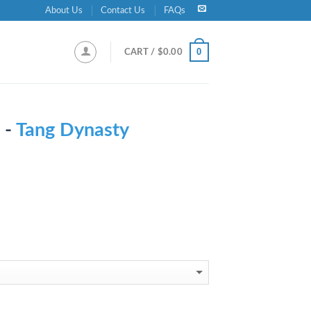
About Us
Contact Us
FAQs
0
CART /
$
0.00
 -
Tang Dynasty