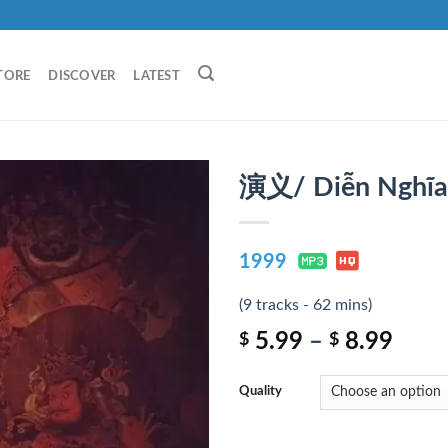
TORE
DISCOVER
LATEST
演义/ Diễn Nghĩa
1999
(9 tracks - 62 mins)
5.99
–
8.99
$
$
Quality