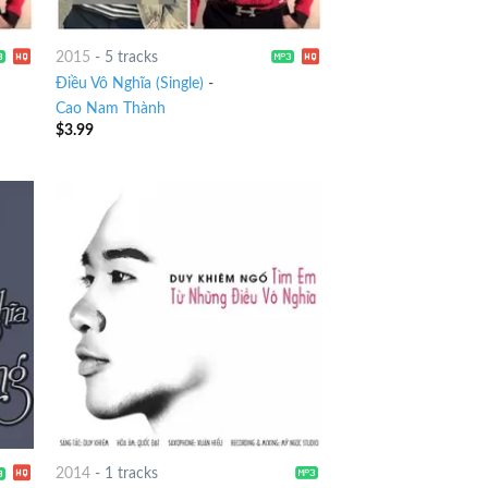
2015
-
5 tracks
Điều Vô Nghĩa (Single)
-
Cao Nam Thành
$
3.99
2014
-
1 tracks