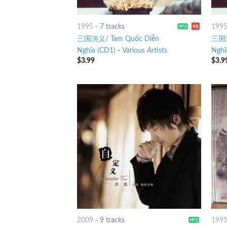
1995
-
7 tracks
199
三国演义/ Tam Quốc Diễn
三国演
Nghĩa (CD1)
-
Various Artists
Nghĩ
$
3.99
$
3.9
2009
-
9 tracks
199