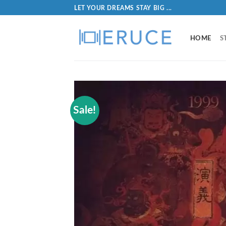
LET YOUR DREAMS STAY BIG ...
HOME
S
Sale!