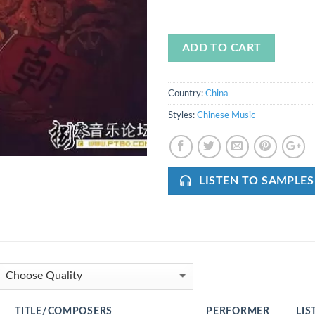
ADD TO CART
Country:
China
Styles:
Chinese Music
LISTEN TO SAMPLES
TITLE/COMPOSERS
PERFORMER
LIS