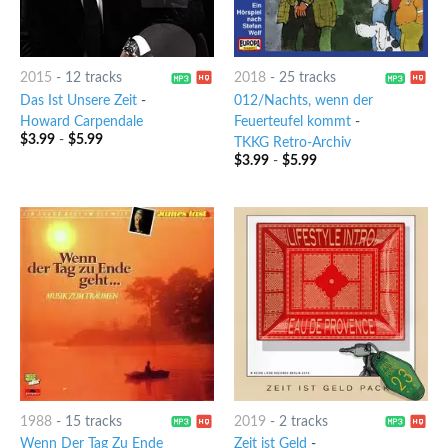
2015
-
12 tracks
2018
-
25 tracks
Das Ist Unsere Zeit
-
012/Nachts, wenn der
Howard Carpendale
Feuerteufel kommt
-
$
3.99
-
$
5.99
TKKG Retro-Archiv
$
3.99
-
$
5.99
1988
-
15 tracks
2019
-
2 tracks
Wenn Der Tag Zu Ende
Zeit ist Geld
-