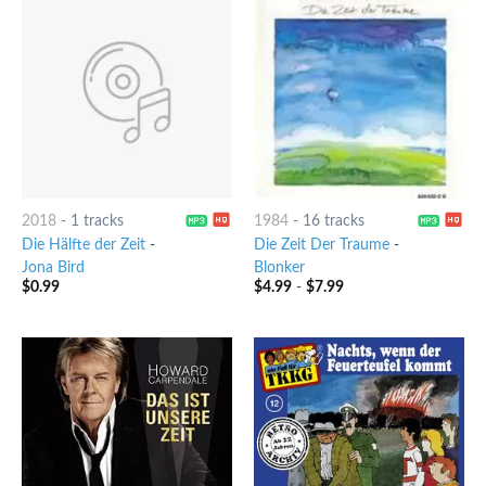
2018
-
1 tracks
1984
-
16 tracks
Die Hälfte der Zeit
-
Die Zeit Der Traume
-
Jona Bird
Blonker
$
0.99
$
4.99
-
$
7.99