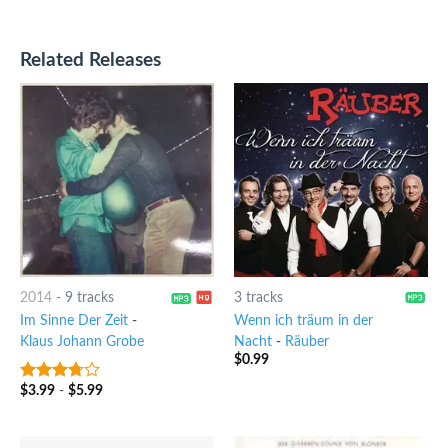
Related Releases
2014
-
9 tracks
3 tracks
Im Sinne Der Zeit
-
Wenn ich träum in der
Klaus Johann Grobe
Nacht
-
Räuber
$
0.99
$
3.99
-
$
5.99
3.5
out
of 5