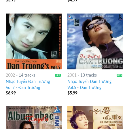
$
3.99
$
4.99
2002
-
14 tracks
2001
-
13 tracks
Nhạc Tuyển Đan Trường
Nhạc Tuyển Đan Trường
Vol 7
-
Đan Trường
Vol.5
-
Đan Trường
$
6.99
$
5.99