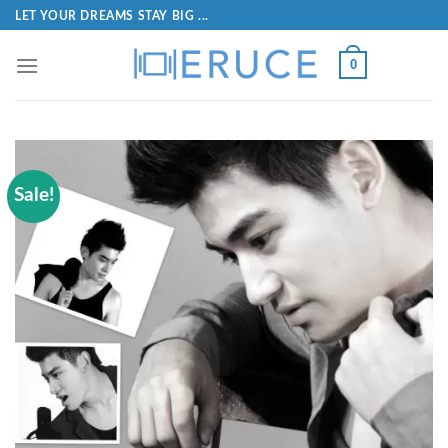
LET YOUR DREAMS STAY BIG ...
0
Sale!