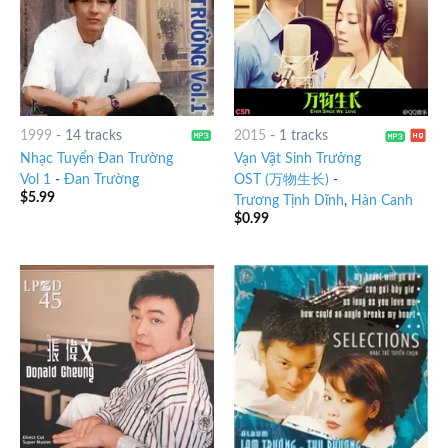
1999
-
14 tracks
2015
-
1 tracks
Nhạc Tuyển Đan Trường
Vạn Vật Sinh Trưởng
Vol 1
-
Đan Trường
OST (万物生长)
-
$
5.99
Trương Tịnh Dĩnh
,
Hàn Canh
$
0.99