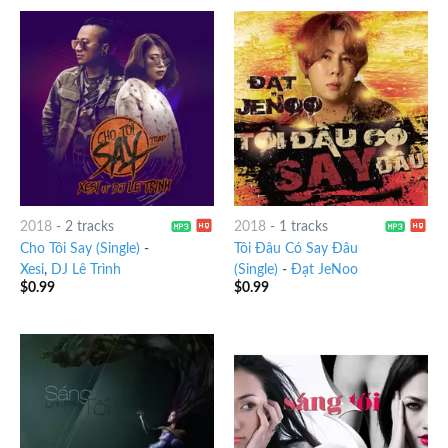
2018
-
2 tracks
2018
-
1 tracks
Cho Tôi Say (Single)
-
Tôi Đâu Có Say Đâu
Xesi
,
DJ Lê Trình
(Single)
-
Đạt JeNoo
$
0.99
$
0.99