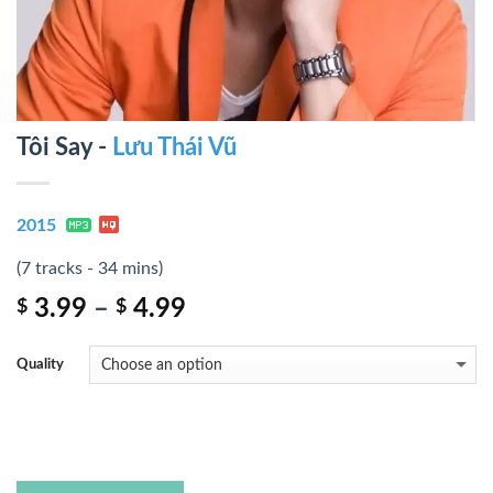
Tôi Say -
Lưu Thái Vũ
2015
(7 tracks - 34 mins)
3.99
–
4.99
$
$
Quality