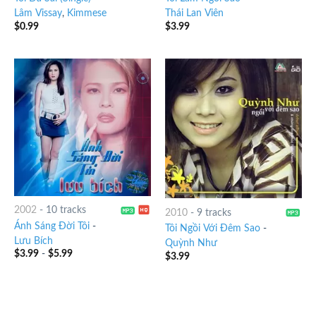
Lâm Vissay
,
Kimmese
Thái Lan Viên
$
0.99
$
3.99
2002
-
10 tracks
2010
-
9 tracks
Ánh Sáng Đời Tôi
-
Tôi Ngồi Với Đêm Sao
-
Lưu Bích
Quỳnh Như
$
3.99
-
$
5.99
$
3.99