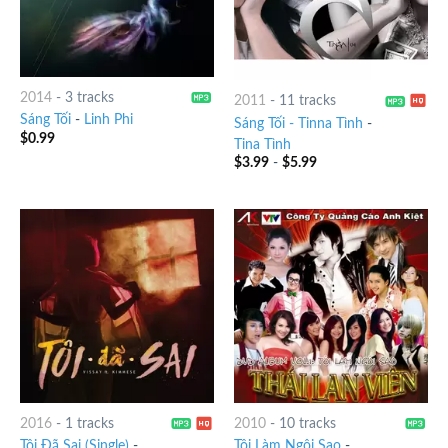
2014
-
3 tracks
2011
-
11 tracks
Sáng Tối
-
Linh Phi
Sáng Tối - Tinna Tình
-
$
0.99
Tina Tình
$
3.99
-
$
5.99
2016
-
1 tracks
2010
-
10 tracks
Tôi Đã Sai (Single)
-
Tôi Làm Ngôi Sao
-