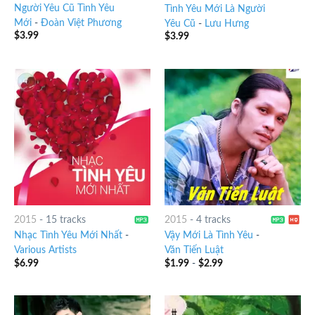
Người Yêu Cũ Tình Yêu
Tình Yêu Mới Là Người
Mới
-
Đoàn Việt Phương
Yêu Cũ
-
Lưu Hưng
$
3.99
$
3.99
2015
-
15 tracks
2015
-
4 tracks
Nhạc Tình Yêu Mới Nhất
-
Vậy Mới Là Tình Yêu
-
Various Artists
Văn Tiến Luật
$
6.99
$
1.99
-
$
2.99