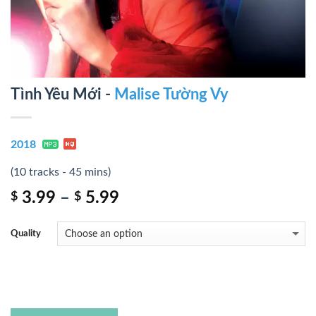
Tình Yêu Mới -
Malise Tường Vy
2018
(10 tracks - 45 mins)
3.99
–
5.99
$
$
Quality