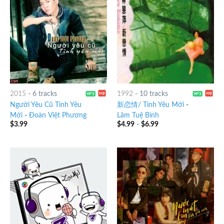
2015
-
6 tracks
1992
-
10 tracks
Người Yêu Cũ Tình Yêu
新恋情/ Tình Yêu Mới
-
Mới
-
Đoàn Việt Phương
Lâm Tuệ Bình
$
3.99
$
4.99
-
$
6.99