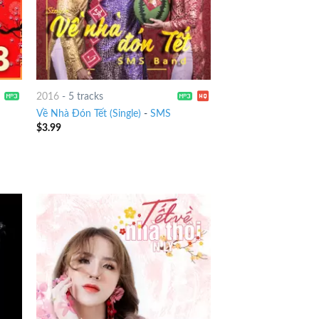
2016
-
5 tracks
Về Nhà Đón Tết (Single)
-
SMS
$
3.99