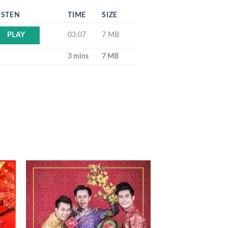
ISTEN
TIME
SIZE
03:07
7 MB
PLAY
3 mins
7 MB