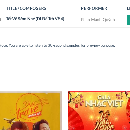
TITLE/COMPOSERS
PERFORMER
L
Tết Về Sớm Nhé (Đi Để Trở Về 4)
1
Phan Mạnh Quỳnh
Note: You are able to listen to 30-second samples for preview purpose.