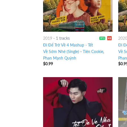
2019
-
1 tracks
202
Đi Để Trở Về 4 Mashup - Tết
Đi Đ
Về Sớm Nhé (Single)
-
Tiên Cookie
,
Về S
Phan Mạnh Quỳnh
Phan
$
0.99
$
0.9