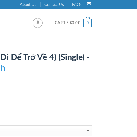
About Us
Contact Us
FAQs
0
CART /
$
0.00
i Để Trở Về 4) (Single) -
nh