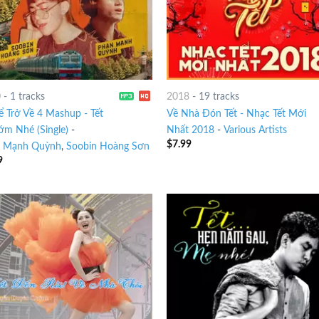
0
-
1 tracks
2018
-
19 tracks
ể Trở Về 4 Mashup - Tết
Về Nhà Đón Tết - Nhạc Tết Mới
ớm Nhé (Single)
-
Nhất 2018
-
Various Artists
$
7.99
 Mạnh Quỳnh
,
Soobin Hoàng Sơn
9