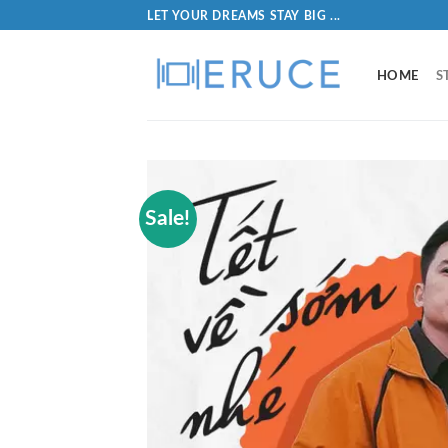
LET YOUR DREAMS STAY BIG ...
HOME
S
Sale!