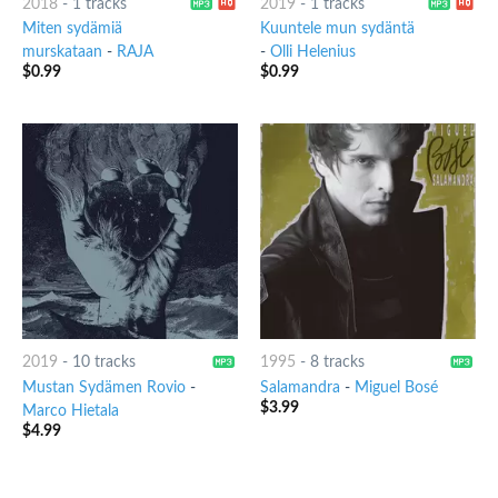
2018
-
1 tracks
2019
-
1 tracks
Miten sydämiä
Kuuntele mun sydäntä
murskataan
-
RAJA
-
Olli Helenius
$
0.99
$
0.99
2019
-
10 tracks
1995
-
8 tracks
Mustan Sydämen Rovio
-
Salamandra
-
Miguel Bosé
$
3.99
Marco Hietala
$
4.99