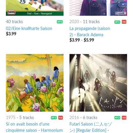
40 tracks
2020
-
11 tracks
02/Eine knallharte Saison
La propagande (saison
$
3.99
2)
-
Barack Adama
$
3.99
-
$
5.99
1975
-
5 tracks
2016
-
6 tracks
Si on avait besoin d'une
Futari Saison (二人セゾ
cinquième saison
-
Harmonium
ン) [Regular Edition]
-