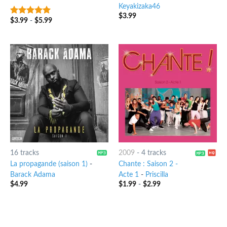
Keyakizaka46
$
3.99
$
3.99
-
$
5.99
9
out of 5
16 tracks
2009
-
4 tracks
La propagande (saison 1)
-
Chante : Saison 2 -
Barack Adama
Acte 1
-
Priscilla
$
4.99
$
1.99
-
$
2.99