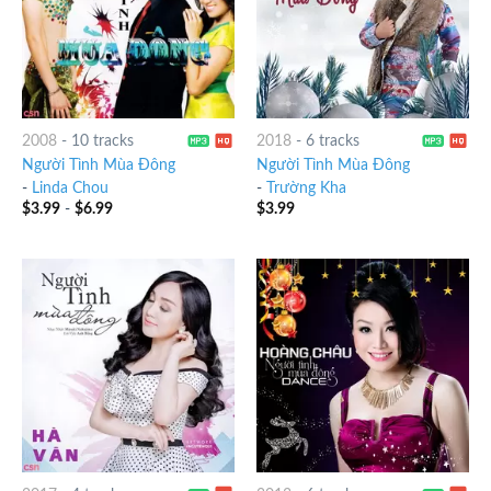
2008
-
10 tracks
2018
-
6 tracks
Người Tình Mùa Đông
Người Tình Mùa Đông
-
Linda Chou
-
Trường Kha
$
3.99
-
$
6.99
$
3.99