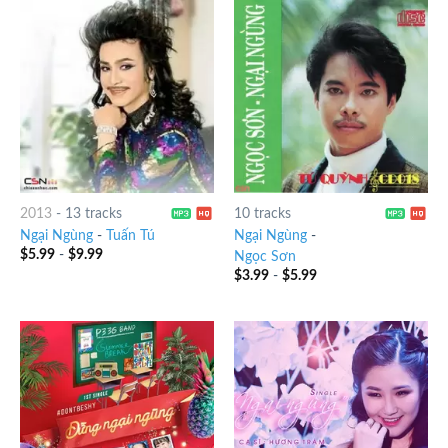
2013
-
13 tracks
10 tracks
Ngại Ngùng
-
Tuấn Tú
Ngại Ngùng
-
$
5.99
-
$
9.99
Ngọc Sơn
$
3.99
-
$
5.99