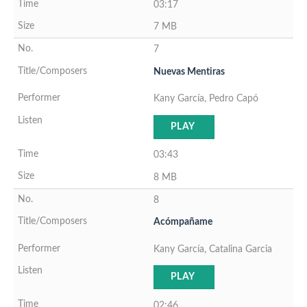
03:17
7 MB
7
Nuevas Mentiras
Kany García, Pedro Capó
PLAY
03:43
8 MB
8
Acómpañame
Kany García, Catalina Garcia
PLAY
02:46