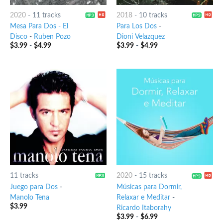
2020
-
11 tracks
2018
-
10 tracks
Mesa Para Dos - El
Para Los Dos
-
Disco
-
Ruben Pozo
Dioni Velazquez
$
3.99
-
$
4.99
$
3.99
-
$
4.99
11 tracks
2020
-
15 tracks
Juego para Dos
-
Músicas para Dormir,
Manolo Tena
Relaxar e Meditar
-
$
3.99
Ricardo Itaborahy
$
3.99
-
$
6.99