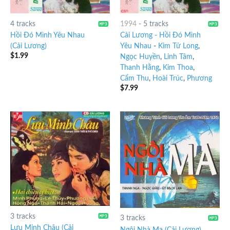
4 tracks
1994
-
5 tracks
Hồi Đó Mình Yêu Nhau
Cải Lương - Hồi Đó Mình
(Cải Lương)
Yêu Nhau
-
Kim Tử Long
,
$
1.99
Ngọc Huyền
,
Linh Tâm
,
Thanh Hằng
,
Kim Thoa
,
Cẩm Thu
,
Hoài Trúc
,
Phương
$
7.99
3 tracks
3 tracks
Lưu Minh Châu (Cải
Ngôi Nhà Ma (Cải Lương)