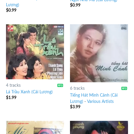
Lương)
$
0.99
$
0.99
4 tracks
6 tracks
Lá Trầu Xanh (Cải Lương)
Tiếng Hát Minh Cảnh (Cải
$
1.99
Lương)
-
Various Artists
$
3.99