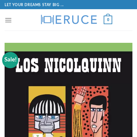
LET YOUR DREAMS STAY BIG ...
0
Sale!