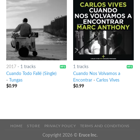
2017
-
1 tracks
1 tracks
Cuando Todo Fallé (Single)
Cuando Nos Volvamos a
-
Tungas
Encontrar
-
Carlos Vives
$
0.99
$
0.99
HOME
STORE
PRIVACY POLICY
TERMS AND CONDITIONS
Copyright 2026 ©
Eruce Inc.