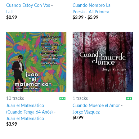
Cuando Estoy Con Vos
-
Cuando Nombro La
Lali
Poesia
-
Ali Primera
$
0.99
$
3.99
-
$
5.99
10 tracks
1 tracks
Juan el Matemático
Cuando Muerde el Amor
-
(Cuando Tenga 64 Anõs)
-
Jorge Vázquez
$
0.99
Juan el Matemático
$
3.99