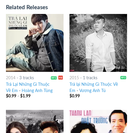
Related Releases
2014
-
3 tracks
2015
-
1 tracks
Trả Lại Những Gì Thuộc
Trả lại Những Gì Thuộc Về
Về Em
-
Hoàng Anh Tùng
Em
-
Vương Anh Tú
$
0.99
-
$
1.99
$
0.99