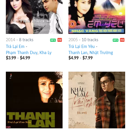
2014
-
8 tracks
2005
-
10 tracks
Trả Lại Em
-
Trả Lại Em Yêu
-
Phạm Thanh Duy
,
Kha Ly
Thanh Lan
,
Nhật Trường
$
3.99
-
$
4.99
$
4.99
-
$
7.99