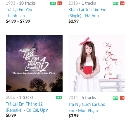
1993
-
10 tracks
2018
-
1 tracks
Trả Lại Em Yêu
-
Khâu Lại Trái Tim Em
Thanh Lan
(Single)
-
Hà Anh
$
4.99
-
$
7.99
$
0.99
2016
-
1 tracks
2014
-
6 tracks
Trả Lại Em Tháng 12
Trả Nụ Cười Lại Cho
(Remake)
-
Củ Cải
,
Upin
Em
-
Mun Phạm
$
0.99
$
3.99