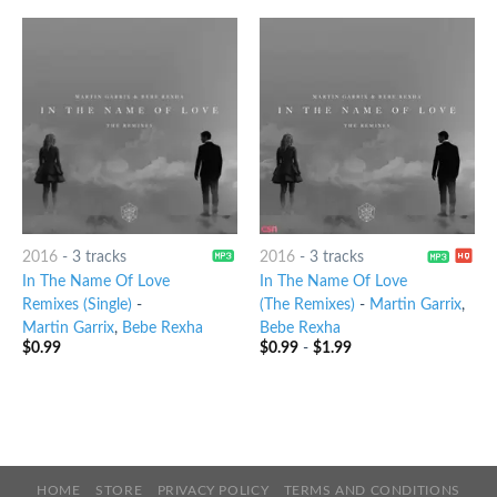
2016
-
3 tracks
2016
-
3 tracks
In The Name Of Love
In The Name Of Love
Remixes (Single)
-
(The Remixes)
-
Martin Garrix
,
Martin Garrix
,
Bebe Rexha
Bebe Rexha
$
0.99
$
0.99
-
$
1.99
HOME
STORE
PRIVACY POLICY
TERMS AND CONDITIONS