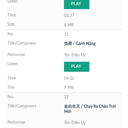
PLAY
03:37
8 MB
11
负荷 / Gánh Nặng
Tôn Diệu Uy
PLAY
04:02
9 MB
12
走出生天 / Chạy Ra Chân Trời
Mới
Tôn Diệu Uy