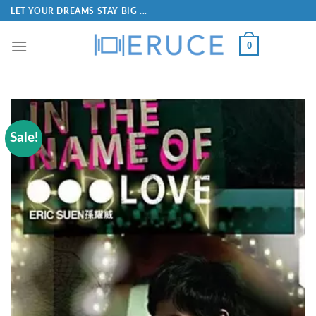
LET YOUR DREAMS STAY BIG ...
0
Sale!