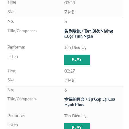
03:20
7 MB
5
告别散拖 / Tạm Biệt Những
Cuộc Tình Ngắn
Tôn Diệu Uy
PLAY
03:27
7 MB
6
幸福的再会 / Sự Gặp Lại Của
Hạnh Phúc
Tôn Diệu Uy
PLAY