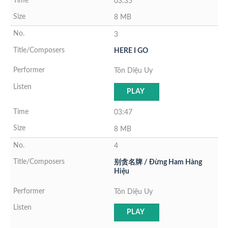
03:35
8 MB
3
HERE I GO
Tôn Diệu Uy
PLAY
03:47
8 MB
4
别贪名牌 / Đừng Ham Hàng
Hiệu
Tôn Diệu Uy
PLAY