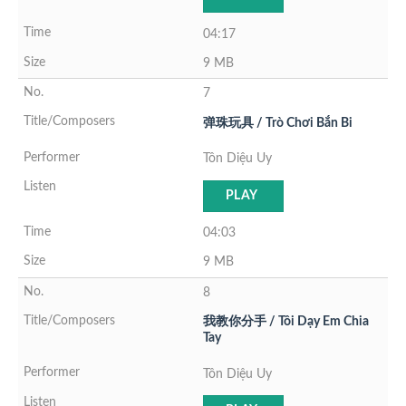
04:17
9 MB
7
弹珠玩具 / Trò Chơi Bắn Bi
Tôn Diệu Uy
PLAY
04:03
9 MB
8
我教你分手 / Tôi Dạy Em Chia
Tay
Tôn Diệu Uy