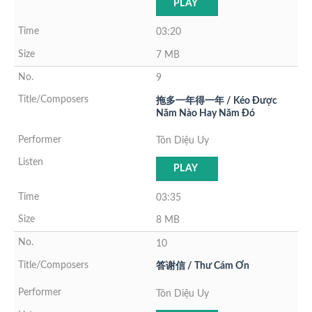
PLAY
03:20
7 MB
9
拖多一年得一年 / Kéo Được
Năm Nào Hay Năm Đó
Tôn Diệu Uy
PLAY
03:35
8 MB
10
答谢信 / Thư Cám Ơn
Tôn Diệu Uy