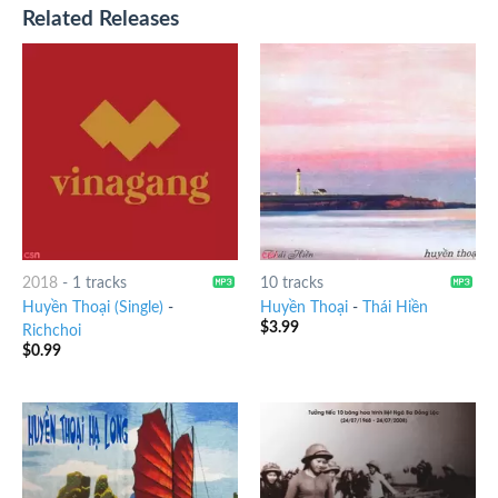
Related Releases
2018
-
1 tracks
10 tracks
Huyền Thoại (Single)
-
Huyền Thoại
-
Thái Hiền
$
3.99
Richchoi
$
0.99