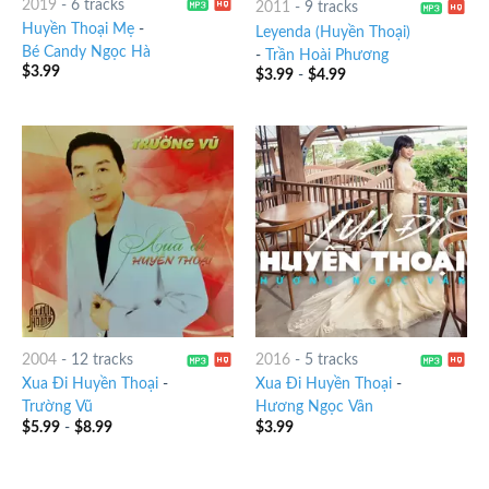
2019
-
6 tracks
2011
-
9 tracks
Huyền Thoại Mẹ
-
Leyenda (Huyền Thoại)
Bé Candy Ngọc Hà
-
Trần Hoài Phương
$
3.99
$
3.99
-
$
4.99
2004
-
12 tracks
2016
-
5 tracks
Xua Đi Huyền Thoại
-
Xua Đi Huyền Thoại
-
Trường Vũ
Hương Ngọc Vân
$
5.99
-
$
8.99
$
3.99