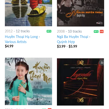
2012
-
12 tracks
2008
-
10 tracks
Huyền Thoại Hạ Long
-
Ngã Ba Huyền Thoại
-
Various Artists
Quỳnh Hợp
$
4.99
$
3.99
-
$
5.99