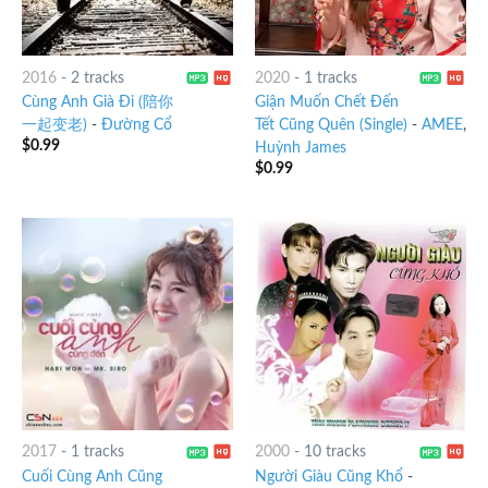
2016
-
2 tracks
2020
-
1 tracks
Cùng Anh Già Đi (陪你
Giận Muốn Chết Đến
一起变老)
-
Đường Cổ
Tết Cũng Quên (Single)
-
AMEE
,
$
0.99
Huỳnh James
$
0.99
2017
-
1 tracks
2000
-
10 tracks
Cuối Cùng Anh Cũng
Người Giàu Cũng Khổ
-