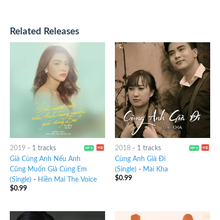
Related Releases
2019
-
1 tracks
2018
-
1 tracks
Già Cùng Anh Nếu Anh
Cùng Anh Già Đi
Cũng Muốn Già Cùng Em
(Single)
-
Mai Kha
$
0.99
(Single)
-
Hiền Mai The Voice
$
0.99