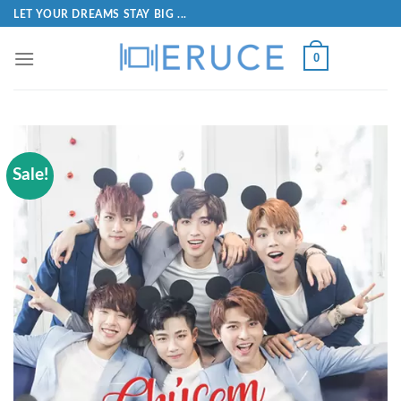
LET YOUR DREAMS STAY BIG ...
0
Sale!