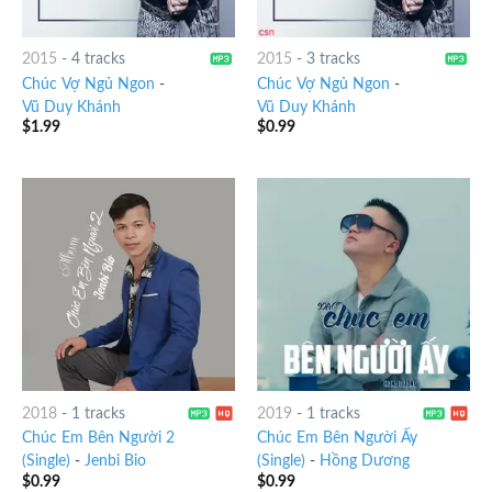
2015
-
4 tracks
2015
-
3 tracks
Chúc Vợ Ngủ Ngon
-
Chúc Vợ Ngủ Ngon
-
Vũ Duy Khánh
Vũ Duy Khánh
$
1.99
$
0.99
2018
-
1 tracks
2019
-
1 tracks
Chúc Em Bên Người 2
Chúc Em Bên Người Ấy
(Single)
-
Jenbi Bio
(Single)
-
Hồng Dương
$
0.99
$
0.99