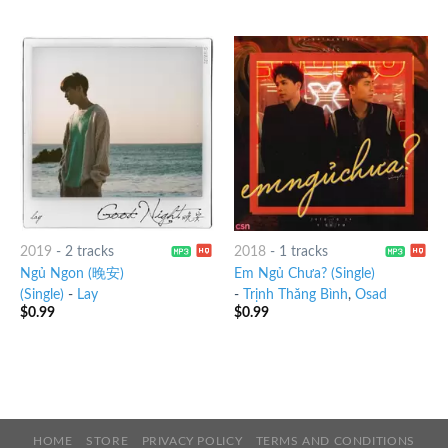
2019
-
2 tracks
2018
-
1 tracks
Ngủ Ngon (晚安)
Em Ngủ Chưa? (Single)
(Single)
-
Lay
-
Trịnh Thăng Bình
,
Osad
$
0.99
$
0.99
HOME
STORE
PRIVACY POLICY
TERMS AND CONDITIONS