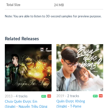
24 MB
Note: You are able to listen to 30-second samples for preview purpose.
Related Releases
2019
-
2 tracks
2013
-
4 tracks
Quên Được Không
Chưa Quên Được Em
(Single)
-
T-Pame
(Single)
-
Nguyễn Triều Dâng