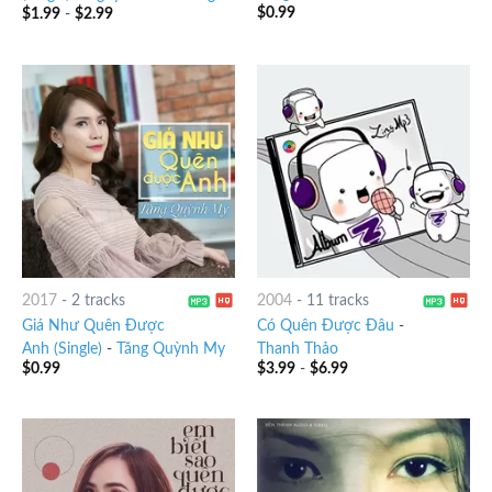
$
0.99
$
1.99
-
$
2.99
2017
-
2 tracks
2004
-
11 tracks
Giá Như Quên Được
Có Quên Được Đâu
-
Anh (Single)
-
Tăng Quỳnh My
Thanh Thảo
$
0.99
$
3.99
-
$
6.99