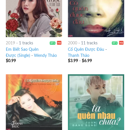
2019
-
1 tracks
2000
-
11 tracks
Em Biết Sao Quên
Cố Quên Được Đâu
-
Được (Single)
-
Wendy Thảo
Thanh Thảo
$
0.99
$
3.99
-
$
6.99