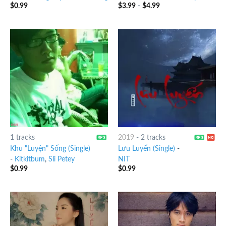
$
0.99
$
3.99
-
$
4.99
1 tracks
2019
-
2 tracks
Khu "Luyện" Sống (Single)
Lưu Luyến (Single)
-
-
Kitkitbum
,
Sli Petey
NIT
$
0.99
$
0.99