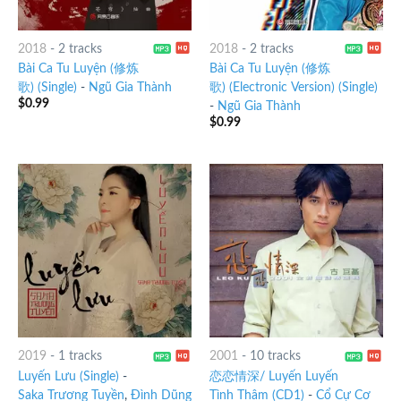
2018
-
2 tracks
2018
-
2 tracks
Bài Ca Tu Luyện (修炼
Bài Ca Tu Luyện (修炼
歌) (Single)
-
Ngũ Gia Thành
歌) (Electronic Version) (Single)
$
0.99
-
Ngũ Gia Thành
$
0.99
2019
-
1 tracks
2001
-
10 tracks
Luyến Lưu (Single)
-
恋恋情深/ Luyến Luyến
Saka Trương Tuyền
,
Đình Dũng
Tình Thâm (CD1)
-
Cổ Cự Cơ