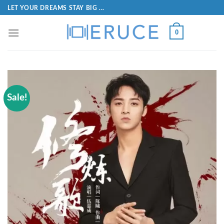
LET YOUR DREAMS STAY BIG ...
0
Sale!