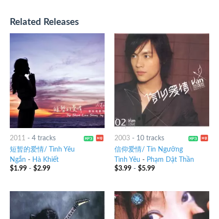
Related Releases
2011
-
4 tracks
2003
-
10 tracks
短暂的爱情/ Tình Yêu
信仰爱情/ Tín Ngưỡng
Ngắn
-
Hà Khiết
Tình Yêu
-
Phạm Dật Thần
$
1.99
-
$
2.99
$
3.99
-
$
5.99