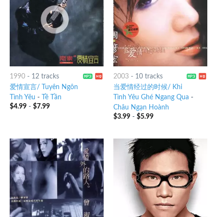
1990
-
12 tracks
2003
-
10 tracks
爱情宣言/ Tuyên Ngôn
当爱情经过的时候/ Khi
Tình Yêu
-
Tề Tần
Tình Yêu Ghé Ngang Qua
-
$
4.99
-
$
7.99
Châu Ngạn Hoành
$
3.99
-
$
5.99