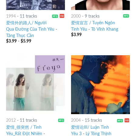
1994
-
11 tracks
2000
-
9 tracks
爱情外的路人/ Người
爱情宣言 / Tuyên Ngôn
Qua Đường Của Tình Yêu
-
Tình Yêu
-
Tô Vĩnh Khang
$
3.99
Tăng Thục Cần
$
3.99
-
$
5.99
2012
-
11 tracks
2004
-
15 tracks
爱情_很突然 / Tình
爱情论III/ Luận Tình
Yêu_Rất Đột Nhiên
-
Yêu 3
-
Lý Tông Thịnh