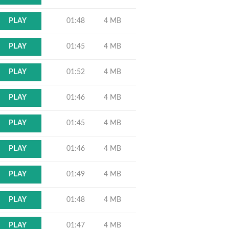
01:48
4 MB
PLAY
01:45
4 MB
PLAY
01:52
4 MB
PLAY
01:46
4 MB
PLAY
01:45
4 MB
PLAY
01:46
4 MB
PLAY
01:49
4 MB
PLAY
01:48
4 MB
PLAY
01:47
4 MB
PLAY