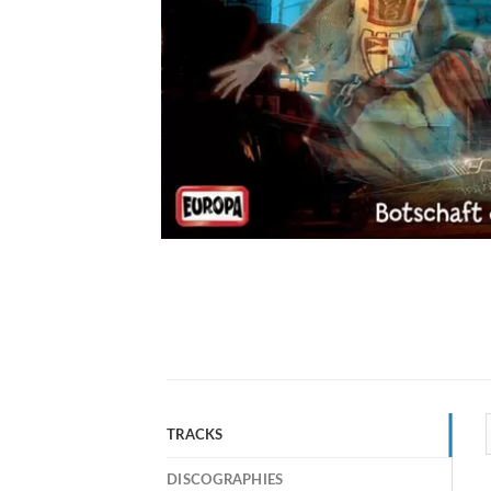
TRACKS
DISCOGRAPHIES