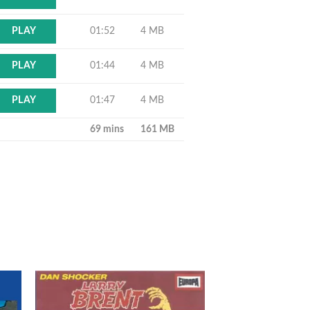
01:52
4 MB
PLAY
01:44
4 MB
PLAY
01:47
4 MB
PLAY
69 mins
161 MB