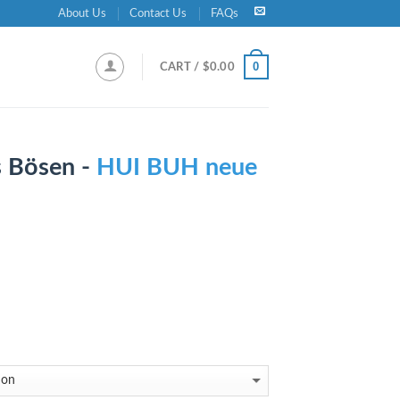
About Us
Contact Us
FAQs
0
CART /
$
0.00
s Bösen -
HUI BUH neue