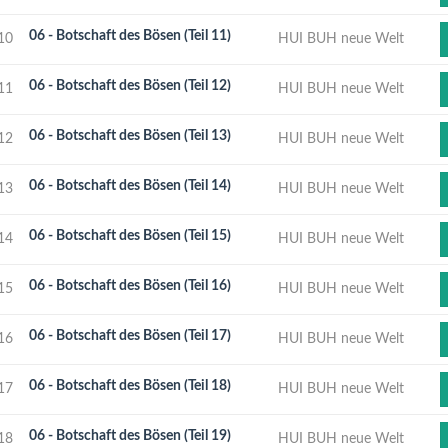
06 - Botschaft des Bösen (Teil 11)
10
HUI BUH neue Welt
06 - Botschaft des Bösen (Teil 12)
11
HUI BUH neue Welt
06 - Botschaft des Bösen (Teil 13)
12
HUI BUH neue Welt
06 - Botschaft des Bösen (Teil 14)
13
HUI BUH neue Welt
06 - Botschaft des Bösen (Teil 15)
14
HUI BUH neue Welt
06 - Botschaft des Bösen (Teil 16)
15
HUI BUH neue Welt
06 - Botschaft des Bösen (Teil 17)
16
HUI BUH neue Welt
06 - Botschaft des Bösen (Teil 18)
17
HUI BUH neue Welt
06 - Botschaft des Bösen (Teil 19)
18
HUI BUH neue Welt