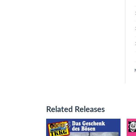
Related Releases