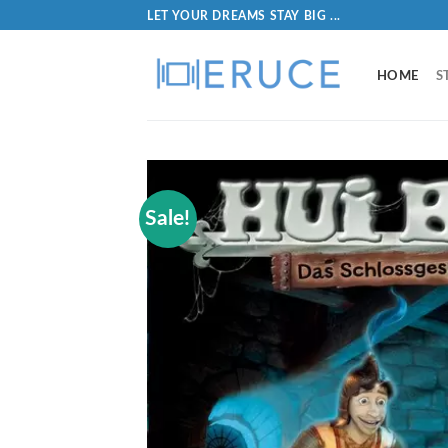
LET YOUR DREAMS STAY BIG ...
HOME
S
Sale!