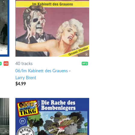
40 tracks
06/Im Kabinett des Grauens
-
Larry Brent
$
4.99