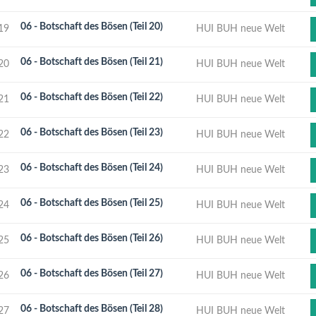
06 - Botschaft des Bösen (Teil 20)
19
HUI BUH neue Welt
06 - Botschaft des Bösen (Teil 21)
20
HUI BUH neue Welt
06 - Botschaft des Bösen (Teil 22)
21
HUI BUH neue Welt
06 - Botschaft des Bösen (Teil 23)
22
HUI BUH neue Welt
06 - Botschaft des Bösen (Teil 24)
23
HUI BUH neue Welt
06 - Botschaft des Bösen (Teil 25)
24
HUI BUH neue Welt
06 - Botschaft des Bösen (Teil 26)
25
HUI BUH neue Welt
06 - Botschaft des Bösen (Teil 27)
26
HUI BUH neue Welt
06 - Botschaft des Bösen (Teil 28)
27
HUI BUH neue Welt