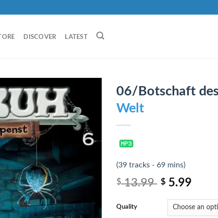
TORE
DISCOVER
LATEST
06/Botschaft de
Welt
(39 tracks - 69 mins)
13.99
5.99
$
$
Quality