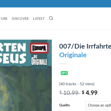
TORE
DISCOVER
LATEST
007/Die Irrfahrt
Originale
(40 tracks - 52 mins)
10.99
4.99
$
$
Quality