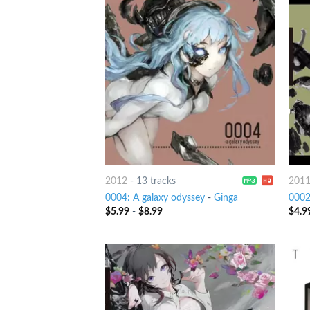
2012
-
13 tracks
201
0004: A galaxy odyssey
-
Ginga
0002
$
5.99
-
$
8.99
$
4.9