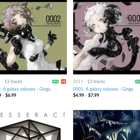
1
-
13 tracks
2011
-
13 tracks
: A galaxy odyssey
-
Ginga
0001: A galaxy odyssey
-
Ginga
9
-
$
6.99
$
4.99
-
$
7.99