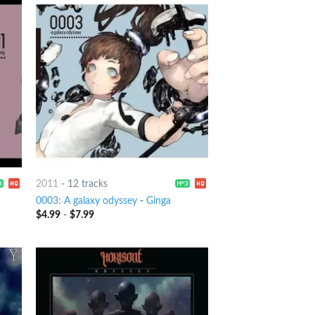
2011
-
12 tracks
0003: A galaxy odyssey
-
Ginga
$
4.99
-
$
7.99