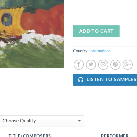
ADD TO CART
Country:
International
LISTEN TO SAMPLES
TITLE/COMPOSERS
PERFORMER