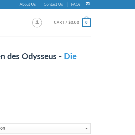
About Us
Contact Us
FAQs
0
CART /
$
0.00
en des Odysseus -
Die